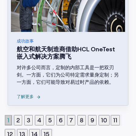
成功故事
航空和航天制造商借助HCL OneTest
嵌入式解决方案腾飞
对许多公司而言，定制的内部工具是一把双刃
剑。一方面，它们为公司特定需求量身定制；另
一方面，它们可能导致对易过时产品的依赖。
→
了解更多
1
2
3
4
5
6
7
8
9
10
11
12
13
14
15