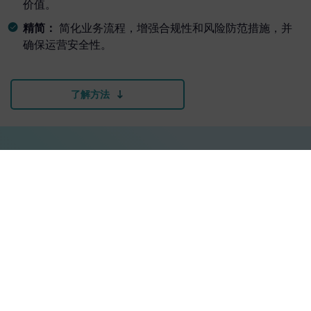
价值。
精简：
简化业务流程，增强合规性和风险防范措施，并
确保运营安全性。
了解方法
使贵企业运营更智能、更快速
探索以 AI 和云技术为核心，旨在构建真正数字化、可扩
展和安全的企业产品。我们的解决方案通过提供实时洞
察、IT 和业务运营的端到端可见性、强大的端点安全、
简化的服务交付和可靠的合规性，为贵企业提供有力支
持。