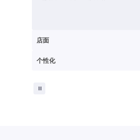
店面
个性化
索
暂停